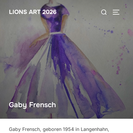
Zum
Suchen
LIONS ART 2026
Inhalt
SEITEN
nach:
springen
Gaby Frensch
Gaby Frensch, geboren 1954 in Langenhahn,