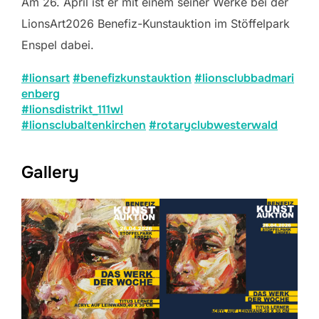
Am 26. April ist er mit einem seiner Werke bei der
LionsArt2026 Benefiz-Kunstauktion im Stöffelpark
Enspel dabei.
#lionsart
#benefizkunstauktion
#lionsclubbadmari
enberg
#lionsdistrikt_111wl
#lionsclubaltenkirchen
#rotaryclubwesterwald
Gallery