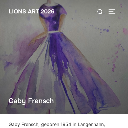
Zum
Suchen
LIONS ART 2026
Inhalt
SEITEN
nach:
springen
Gaby Frensch
Gaby Frensch, geboren 1954 in Langenhahn,