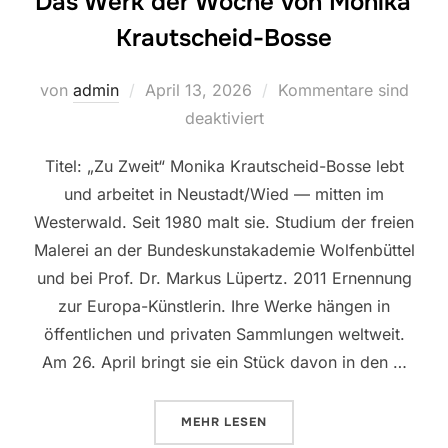
Das Werk der Woche von Monika
Krautscheid-Bosse
Veröffentlicht
von
admin
April 13, 2026
Kommentare sind
am
deaktiviert
Titel: „Zu Zweit“ Monika Krautscheid-Bosse lebt
und arbeitet in Neustadt/Wied — mitten im
Westerwald. Seit 1980 malt sie. Studium der freien
Malerei an der Bundeskunstakademie Wolfenbüttel
und bei Prof. Dr. Markus Lüpertz. 2011 Ernennung
zur Europa-Künstlerin. Ihre Werke hängen in
öffentlichen und privaten Sammlungen weltweit.
Am 26. April bringt sie ein Stück davon in den …
ÜBER „DAS WERK DER WOCHE V
MEHR
LESEN