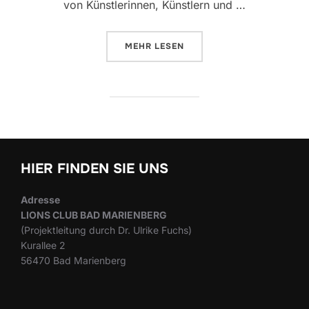
von Künstlerinnen, Künstlern und …
ÜBER „DIE VORBEREITUNGEN LA
MEHR
LESEN
HIER FINDEN SIE UNS
Adresse
LIONS CLUB BAD MARIENBERG
(Projektleitung durch Dr. Ulrike Fuchs)
Kurallee 2
56470 Bad Marienberg