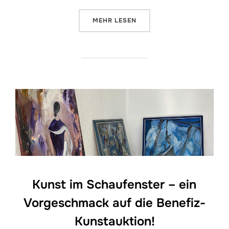
ÜBER „DAS WERK DER WOCHE VO
MEHR
LESEN
Kunst im Schaufenster – ein
Vorgeschmack auf die Benefiz-
Kunstauktion!