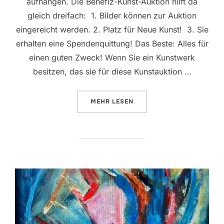
aufhängen. Die Benefiz-Kunst-Auktion hilft da
gleich dreifach: 1. Bilder können zur Auktion
eingereicht werden. 2. Platz für Neue Kunst! 3. Sie
erhalten eine Spendenquittung! Das Beste: Alles für
einen guten Zweck! Wenn Sie ein Kunstwerk
besitzen, das sie für diese Kunstauktion …
ÜBER „KUNST SPENDEN? JA BITT
MEHR
LESEN