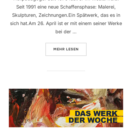
Seit 1991 eine neue Schaffensphase: Malerei,
Skulpturen, Zeichnungen.Ein Spätwerk, das es in
sich hat.Am 26. April ist er mit einem seiner Werke
bei der …
ÜBER „DAS WERK DER WOCHE VO
MEHR
LESEN