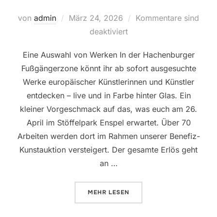
Veröffentlicht
von
admin
März 24, 2026
Kommentare sind
am
deaktiviert
Eine Auswahl von Werken In der Hachenburger
Fußgängerzone könnt ihr ab sofort ausgesuchte
Werke europäischer Künstlerinnen und Künstler
entdecken – live und in Farbe hinter Glas. Ein
kleiner Vorgeschmack auf das, was euch am 26.
April im Stöffelpark Enspel erwartet. Über 70
Arbeiten werden dort im Rahmen unserer Benefiz-
Kunstauktion versteigert. Der gesamte Erlös geht
an …
ÜBER „KUNST IM SCHAUFENSTER
MEHR
LESEN