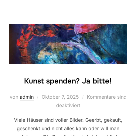
Kunst spenden? Ja bitte!
Veröffentlicht
von
admin
Oktober 7, 2025
Kommentare sind
am
deaktiviert
Viele Häuser sind voller Bilder. Geerbt, gekauft,
geschenkt und nicht alles kann oder will man